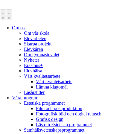
Om oss
Om vår skola
Elevarbeten
Skarpa projekt
Elevkåren
Om gymnasievalet
Nyheter
Erasmus+
Elevhälsa
Vårt kvalitetsarbete
Vårt kvalitetsarbete
Lämna klagomål
Läsårstider
Våra program
Estetiska programmet
Film och postproduktion
Fotografisk bild och digital retusch
Grafisk design
Läs om Estetiska programmet
Samhällsvetenskapsprogrammet