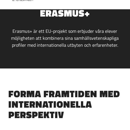
p
p
ERASMUS+
p
p
a
a
t
t
Erasmus+ är ett EU-projekt som erbjuder våra elever
i
i
möjligheten att kombinera sina samhällsvetenskapliga
l
l
profiler med internationella utbyten och erfarenheter.
l
l
i
s
n
i
n
d
e
f
h
o
å
t
FORMA FRAMTIDEN MED
l
INTERNATIONELLA
l
PERSPEKTIV