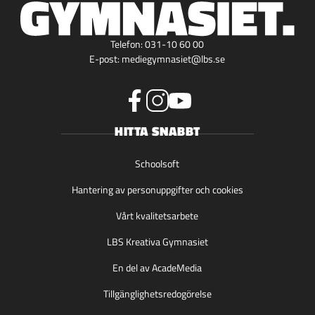
Telefon:
031-10 60 00
E-post:
mediegymnasiet@lbs.se
f
i
y
HITTA SNABBT
a
n
o
c
s
u
e
t
t
Schoolsoft
b
a
u
Hantering av personuppgifter och cookies
o
g
b
o
r
e
Vårt kvalitetsarbete
k
a
(
(
m
ö
LBS Kreativa Gymnasiet
ö
(
p
p
ö
p
En del av AcadeMedia
p
p
n
Tillgänglighetsredogörelse
n
p
a
a
n
s