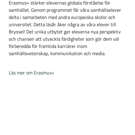
Erasmus+ stärker elevernas globala förståelse för
samhället.
Genom programmet får våra samhällselever
delta i samarbeten med andra europeiska skolor och
universitet. Detta läsår åker några av våra elever till
Bryssel! Det unika utbytet ger eleverna nya perspektiv
och chansen att utveckla färdigheter som gör dem väl
förberedda för framtida karriärer inom
samhällsvetenskap, kommunikation och media.
(
Läs mer om Erasmus+
ö
p
p
n
a
s
i
n