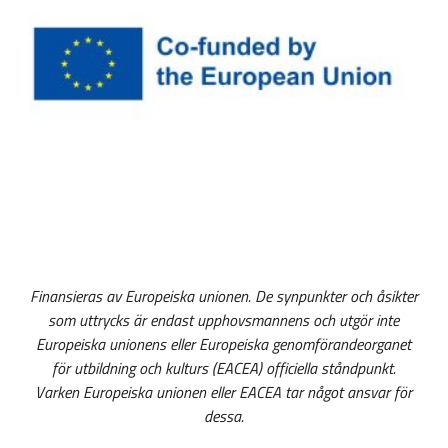
y
t
t
f
ö
n
s
t
e
r
)
Finansieras av Europeiska unionen. De synpunkter och åsikter
som uttrycks är endast upphovsmannens och utgör inte
Europeiska unionens eller Europeiska genomförandeorganet
för utbildning och kulturs (EACEA) officiella ståndpunkt.
Varken Europeiska unionen eller EACEA tar något ansvar för
dessa.