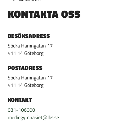
p
p
KONTAKTA OSS
p
p
a
a
t
t
i
i
BESÖKSADRESS
l
l
Södra Hamngatan 17
l
l
411 14 Göteborg
i
s
n
i
POSTADRESS
n
d
Södra Hamngatan 17
e
f
411 14 Göteborg
h
o
å
t
KONTAKT
l
l
031-106000
mediegymnasiet@lbs.se