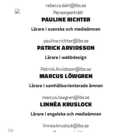
rebecca.dahl@lbs.se
PAULINE RICHTER
Lärare i svenska och medieämnen
pauline.richter@lbs.se
PATRICK ARVIDSSON
Lärare i webbdesign
Patrick.Arvidsson@lbs.se
MARCUS LÖWGREN
Lärare i samhällsorienterade ämnen
marcus.lowgren@lbs.se
LINNÉA KRUSLOCK
Lärare i engelska och medieämnen
linnea.kruslock@lbs.se