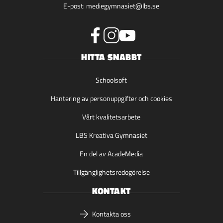
E-post:
mediegymnasiet@lbs.se
f
i
y
HITTA SNABBT
a
n
o
c
s
u
e
t
t
Schoolsoft
b
a
u
Hantering av personuppgifter och cookies
o
g
b
o
r
e
Vårt kvalitetsarbete
k
a
(
(
m
ö
LBS Kreativa Gymnasiet
ö
(
p
p
ö
p
En del av AcadeMedia
p
p
n
Tillgänglighetsredogörelse
n
p
a
a
n
s
KONTAKT
s
a
i
i
s
n
Kontakta oss
n
i
y