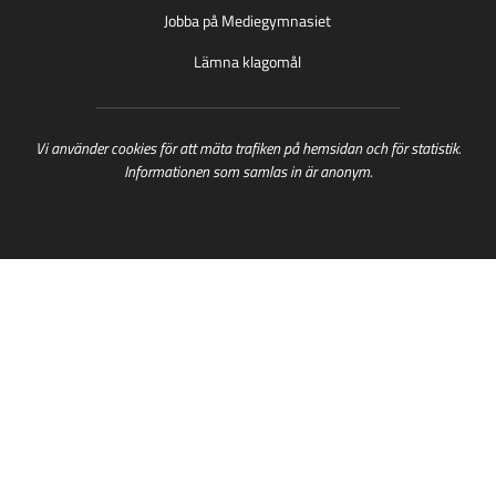
y
n
t
Jobba på Mediegymnasiet
t
y
t
t
t
f
Lämna klagomål
f
t
ö
ö
f
n
n
ö
s
s
n
t
Vi använder cookies för att mäta trafiken på hemsidan och för statistik.
t
s
e
Informationen som samlas in är anonym.
e
t
r
r
e
)
)
r
)