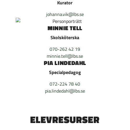
Kurator
johanna.vik@lbs.se
MINNIE TELL
Skolsköterska
070-262 42 19
minnie.tell@lbs.se
PIA LINDEDAHL
Specialpedagog
072-224 78 40
pia.lindedahl@lbs.se
ELEVRESURSER