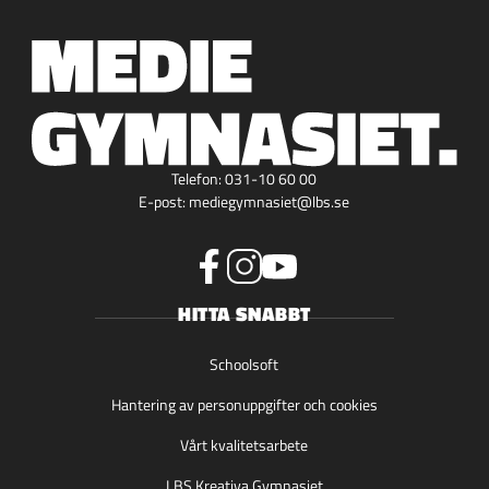
Telefon:
031-10 60 00
E-post:
mediegymnasiet@lbs.se
f
i
y
HITTA SNABBT
a
n
o
c
s
u
e
t
t
Schoolsoft
b
a
u
Hantering av personuppgifter och cookies
o
g
b
o
r
e
Vårt kvalitetsarbete
k
a
(
(
m
ö
LBS Kreativa Gymnasiet