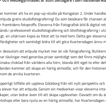
– och Mediegymnasiet är stolt deltagare i den händelserik
er kommer att ha en pop-up-studio på Korsgatan 2. Under handled
rbjuda gratis studiofotografering! Du som besökare får chansen att
 framtidens fotoproffs. Eleverna från Fotografisk bild & digital r
ds i professionell studiofotografering och blixtfotografering i u
jligt, en utskriven kopia av fotot att ta med hem. Detta ger eleve
 färdigheter och samtidigt bidra till att göra Kvartersdagen ännu
 dessutom att erbjuda mycket mer än vår fotografering. Butikern
r tävlingar med generösa priser samtidigt som det finns möjlighete
Smaka choklad från världens alla hörn, blanda ditt eget te eller del
anden kommer att skapa en härlig atmosfär, och för den historiei
nom de anrika kvarteren.
pperligt tillfälle att uppleva Göteborg från ett nytt perspektiv och 
 elever har att erbjuda. Genom sin medverkan visar eleverna inte
aper, utan bidrar även till att skapa upplevelser. Oavsett om du ä
workshops eller bara njuta av en härlig atmosfär, har Kvartersdagen n