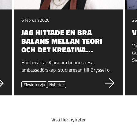
6 februari 2026
26
JAG HITTADE EN BRA
V
BALANS MELLAN TEORI
Vå
OCH DET KREATIVA...
Gu
h
Sv
Här berättar Klara om hennes resa,
ambassadörskap, studieresan till Bryssel o...
Elevintervju
Nyheter
Visa fler nyheter