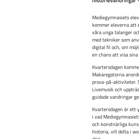
historievandringar 
Mediegymnasiets elev
kommer eleverna att e
våra unga talanger och
med tekniker som använ
digital fil och, om mö
en chans att visa sina
Kvartersdagen kommer
Makaregatorna anordna
prova-på-aktiviteter. 
Livemusik och uppträd
guidade vandringar ge
Kvartersdagen är ett y
i vad Mediegymnasiets
och konstnärliga kunsk
historia, vill delta i 