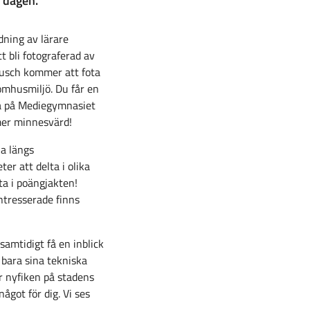
a dagen.
ning av lärare
 bli fotograferad av
etusch kommer att fota
tomhusmiljö. Du får en
rna på Mediegymnasiet
 mer minnesvärd!
a längs
r att delta i olika
ta i poängjakten!
ntresserade finns
samtidigt få en inblick
 bara sina tekniska
r nyfiken på stadens
ågot för dig. Vi ses