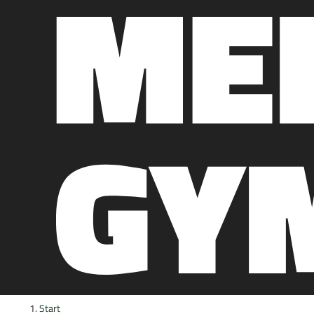
H
H
Start