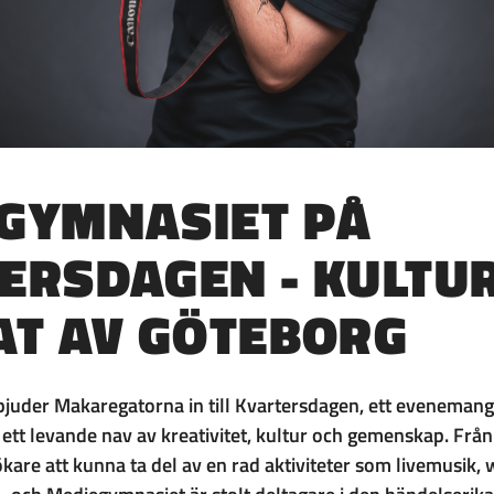
GYMNASIET PÅ
ERSDAGEN - KULTUR
AT AV GÖTEBORG
juder Makaregatorna in till Kvartersdagen, ett eveneman
 ett levande nav av kreativitet, kultur och gemenskap. Från
are att kunna ta del av en rad aktiviteter som livemusik,