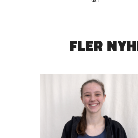
där!
FLER NY