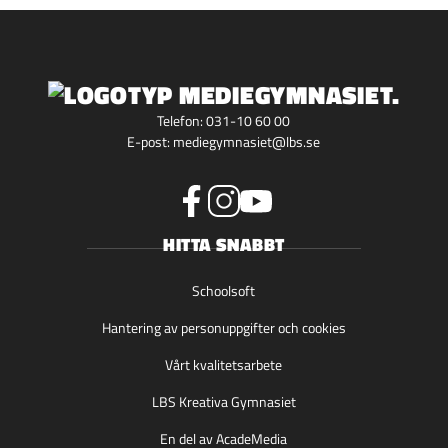
Telefon:
031-10 60 00
E-post:
mediegymnasiet@lbs.se
f
i
y
HITTA SNABBT
a
n
o
c
s
u
e
t
t
Schoolsoft
b
a
u
Hantering av personuppgifter och cookies
o
g
b
o
r
e
Vårt kvalitetsarbete
k
a
(
(
m
ö
LBS Kreativa Gymnasiet
ö
(
p
p
ö
p
En del av AcadeMedia